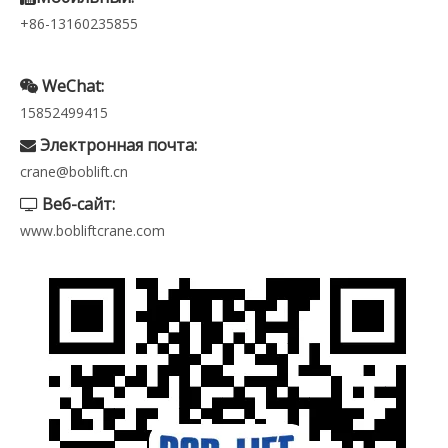
+86-13160235855
WeChat:

15852499415
Электронная почта:

crane@boblift.cn
Веб-сайт:

www.bobliftcrane.com