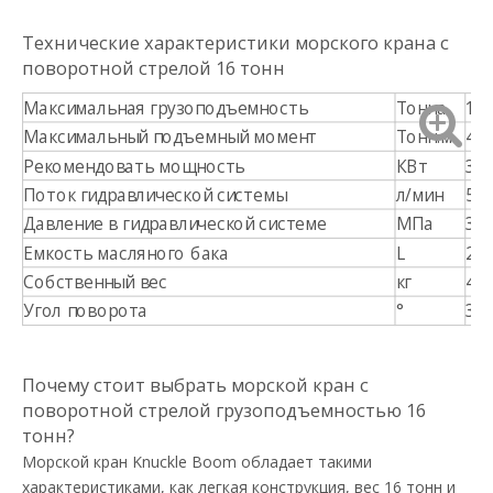
Технические характеристики морского крана с
поворотной стрелой 16 тонн
Максимальная грузоподъемность
Тонна
16
Максимальный подъемный момент
Тонн.м
40
Рекомендовать мощность
КВт
37
Поток гидравлической системы
л/мин
55
Давление в гидравлической системе
МПа
30
Емкость масляного бака
L
26
Собственный вес
кг
44
Угол поворота
°
36
Почему стоит выбрать морской кран с
поворотной стрелой грузоподъемностью 16
тонн?
Морской кран Knuckle Boom обладает такими
характеристиками, как легкая конструкция, вес 16 тонн и